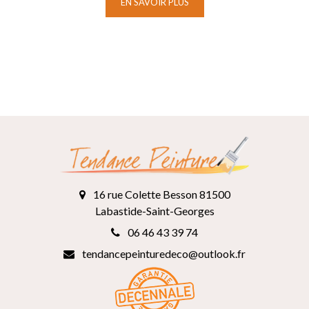
EN SAVOIR PLUS
16 rue Colette Besson 81500
Labastide-Saint-Georges
06 46 43 39 74
tendancepeinturedeco@outlook.fr