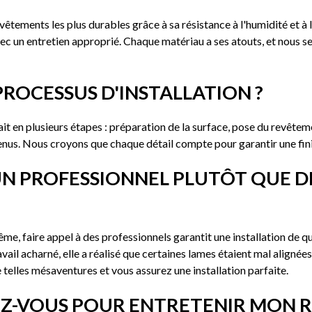
tements les plus durables grâce à sa résistance à l'humidité et à l
c un entretien approprié. Chaque matériau a ses atouts, et nous ser
ROCESSUS D'INSTALLATION ?
it en plusieurs étapes : préparation de la surface, pose du revêteme
onvenus. Nous croyons que chaque détail compte pour garantir une fi
UN PROFESSIONNEL PLUTÔT QUE D
me, faire appel à des professionnels garantit une installation de qu
vail acharné, elle a réalisé que certaines lames étaient mal alignée
e telles mésaventures et vous assurez une installation parfaite.
EZ-VOUS POUR ENTRETENIR MON R